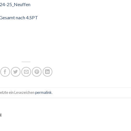
024-25_Neuffen
_Gesamt nach 4.SPT
Setzte ein Lesezeichen
permalink
.
H