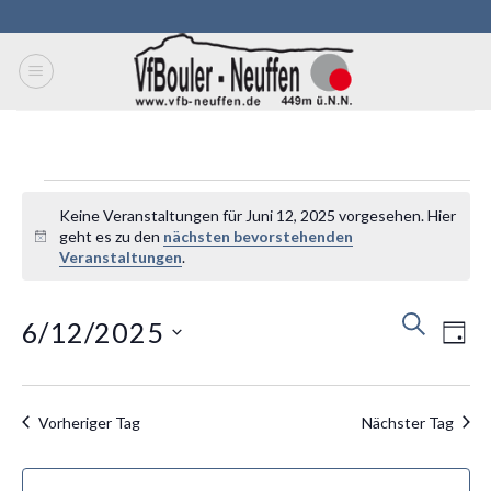
Skip
to
content
Veranstaltungen
Keine Veranstaltungen für Juni 12, 2025 vorgesehen. Hier
für
geht es zu den
nächsten bevorstehenden
Hinweis
Juni
Veranstaltungen
.
12,
Veranstal
2025
Vera
SUCHE
6/12/2025
TAG
Suche
Ansi
und
Navi
Datum
Ansichten
wählen.
Navigatio
Vorheriger Tag
Nächster Tag