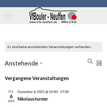
Skip
to
content
Es sind keine anstehenden Veranstaltungen vorhanden.
Veranstal
Vera
SUCHE
Anstehende
LIST
Suche
Ansi
und
Navi
Datum
Ansichten
Vergangene Veranstaltungen
wählen.
Navigatio
DEZ.
Dezember 6, 2025 @ 14:00
-
17:00
6
Nikolausturnier
2025