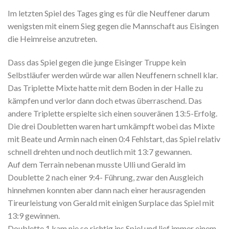
Im letzten Spiel des Tages ging es für die Neuffener darum
wenigsten mit einem Sieg gegen die Mannschaft aus Eisingen
die Heimreise anzutreten.
Dass das Spiel gegen die junge Eisinger Truppe kein
Selbstläufer werden würde war allen Neuffenern schnell klar.
Das Triplette Mixte hatte mit dem Boden in der Halle zu
kämpfen und verlor dann doch etwas überraschend. Das
andere Triplette erspielte sich einen souveränen 13:5-Erfolg.
Die drei Doubletten waren hart umkämpft wobei das Mixte
mit Beate und Armin nach einen 0:4 Fehlstart, das Spiel relativ
schnell drehten und noch deutlich mit 13:7 gewannen.
Auf dem Terrain nebenan musste Ulli und Gerald im
Doublette 2 nach einer 9:4- Führung, zwar den Ausgleich
hinnehmen konnten aber dann nach einer herausragenden
Tireurleistung von Gerald mit einigen Surplace das Spiel mit
13:9 gewinnen.
Doublette 1 kam nie so richtig ins Spiel und lief immer einem