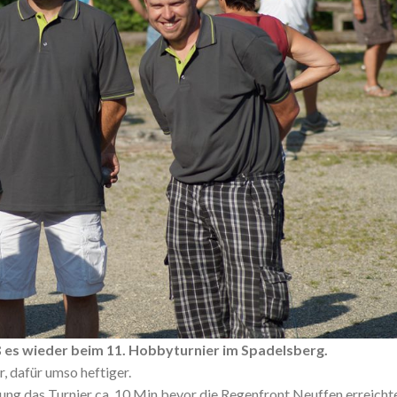
ß es wieder beim 11. Hobbyturnier im Spadelsberg.
, dafür umso heftiger.
ung das Turnier ca. 10 Min bevor die Regenfront Neuffen erreicht