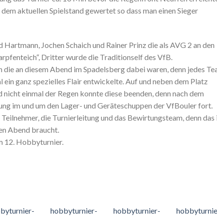
t dem aktuellen Spielstand gewertet so dass man einen Sieger
d Hartmann, Jochen Schaich und Rainer Prinz die als AVG 2 an den
rpfenteich“, Dritter wurde die Traditionself des VfB.
hlen die an diesem Abend im Spadelsberg dabei waren, denn jedes T
 ein ganz spezielles Flair entwickelte. Auf und neben dem Platz
d nicht einmal der Regen konnte diese beenden, denn nach dem
mung im und um den Lager- und Geräteschuppen der VfBouler fort.
 Teilnehmer, die Turnierleitung und das Bewirtungsteam, denn das 
hen Abend braucht.
im 12. Hobbyturnier.
byturnier-
hobbyturnier-
hobbyturnier-
hobbyturnie