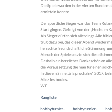
Die Spiele wurden in der vierten Runde mi
ermitteln konnte.
Der sportliche Sieger war das Team Rolan
Start gingen. Gefolgt von der „Hecht im Ka
Als Sieger dürfen sich allerdings Alle fü
trug dazu bei, das dieser Abend wieder mal
herrschte freundschaftliche Stimmung, un
Abruch der Spiele setzte sich diese Stim
Deshalb ein herzliches Dankeschön an alle
die Voraussetzung die man für einen solc
In diesem Sinne „à la prochaine“ 2017, be
Allez les boules.
W.F.
Rangliste
hobbyturnier-
hobbyturnier-
hob