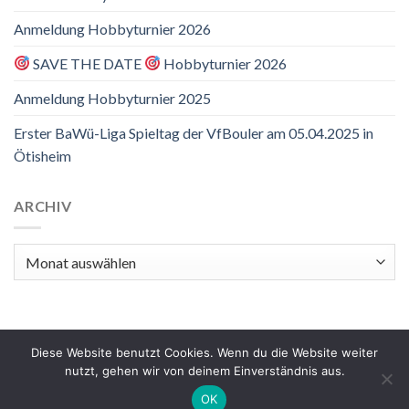
Anmeldung Hobbyturnier 2026
SAVE THE DATE
Hobbyturnier 2026
Anmeldung Hobbyturnier 2025
Erster BaWü-Liga Spieltag der VfBouler am 05.04.2025 in
Ötisheim
ARCHIV
Archiv
Diese Website benutzt Cookies. Wenn du die Website weiter
nutzt, gehen wir von deinem Einverständnis aus.
IMPRESSUM
DATENSCHUTZERKLÄRUNG
OK
Copyright 2026 ©
VfB Neuffen