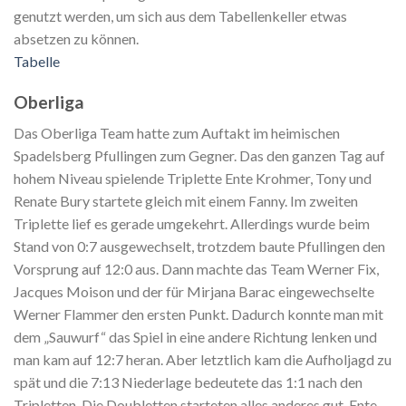
genutzt werden, um sich aus dem Tabellenkeller etwas
absetzen zu können.
Tabelle
Oberliga
Das Oberliga Team hatte zum Auftakt im heimischen
Spadelsberg Pfullingen zum Gegner. Das den ganzen Tag auf
hohem Niveau spielende Triplette Ente Krohmer, Tony und
Renate Bury startete gleich mit einem Fanny. Im zweiten
Triplette lief es gerade umgekehrt. Allerdings wurde beim
Stand von 0:7 ausgewechselt, trotzdem baute Pfullingen den
Vorsprung auf 12:0 aus. Dann machte das Team Werner Fix,
Jacques Moison und der für Mirjana Barac eingewechselte
Werner Flammer den ersten Punkt. Dadurch konnte man mit
dem „Sauwurf“ das Spiel in eine andere Richtung lenken und
man kam auf 12:7 heran. Aber letztlich kam die Aufholjagd zu
spät und die 7:13 Niederlage bedeutete das 1:1 nach den
Tripletten. Die Doubletten starteten alles anderes gut. Ente