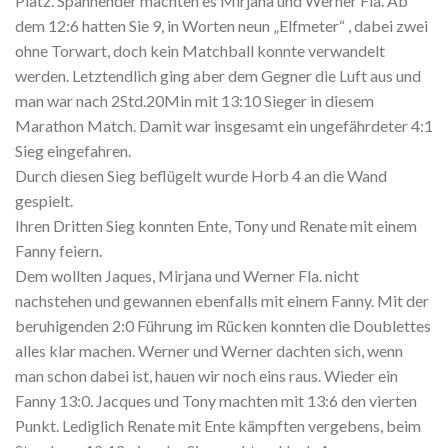
Platz. Spannender machten es Mirjana und Werner Fla. Ab
dem 12:6 hatten Sie 9, in Worten neun „Elfmeter“ , dabei zwei
ohne Torwart, doch kein Matchball konnte verwandelt
werden. Letztendlich ging aber dem Gegner die Luft aus und
man war nach 2Std.20Min mit 13:10 Sieger in diesem
Marathon Match. Damit war insgesamt ein ungefährdeter 4:1
Sieg eingefahren.
Durch diesen Sieg beflügelt wurde Horb 4 an die Wand
gespielt.
Ihren Dritten Sieg konnten Ente, Tony und Renate mit einem
Fanny feiern.
Dem wollten Jaques, Mirjana und Werner Fla. nicht
nachstehen und gewannen ebenfalls mit einem Fanny. Mit der
beruhigenden 2:0 Führung im Rücken konnten die Doublettes
alles klar machen. Werner und Werner dachten sich, wenn
man schon dabei ist, hauen wir noch eins raus. Wieder ein
Fanny 13:0. Jacques und Tony machten mit 13:6 den vierten
Punkt. Lediglich Renate mit Ente kämpften vergebens, beim