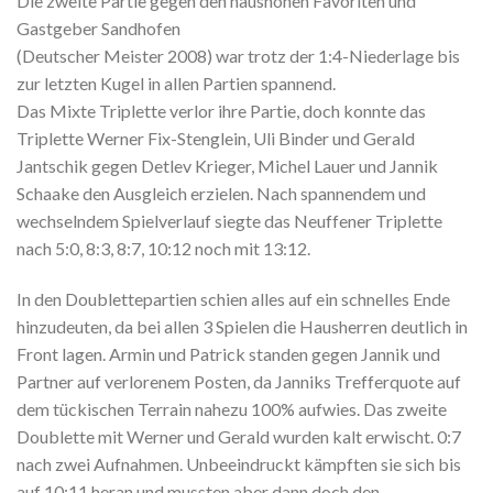
Die zweite Partie gegen den haushohen Favoriten und
Gastgeber Sandhofen
(Deutscher Meister 2008) war trotz der 1:4-Niederlage bis
zur letzten Kugel in allen Partien spannend.
Das Mixte Triplette verlor ihre Partie, doch konnte das
Triplette Werner Fix-Stenglein, Uli Binder und Gerald
Jantschik gegen Detlev Krieger, Michel Lauer und Jannik
Schaake den Ausgleich erzielen. Nach spannendem und
wechselndem Spielverlauf siegte das Neuffener Triplette
nach 5:0, 8:3, 8:7, 10:12 noch mit 13:12.
In den Doublettepartien schien alles auf ein schnelles Ende
hinzudeuten, da bei allen 3 Spielen die Hausherren deutlich in
Front lagen. Armin und Patrick standen gegen Jannik und
Partner auf verlorenem Posten, da Janniks Trefferquote auf
dem tückischen Terrain nahezu 100% aufwies. Das zweite
Doublette mit Werner und Gerald wurden kalt erwischt. 0:7
nach zwei Aufnahmen. Unbeeindruckt kämpften sie sich bis
auf 10:11 heran und mussten aber dann doch den