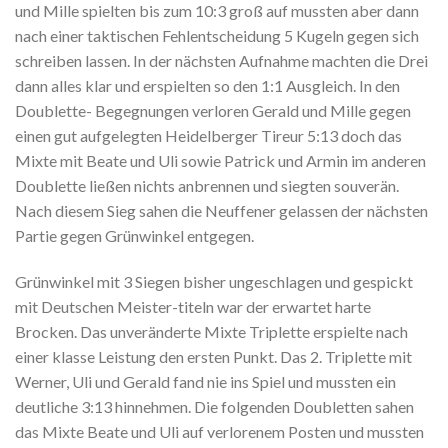
und Mille spielten bis zum 10:3 groß auf mussten aber dann
nach einer taktischen Fehlentscheidung 5 Kugeln gegen sich
schreiben lassen. In der nächsten Aufnahme machten die Drei
dann alles klar und erspielten so den 1:1 Ausgleich. In den
Doublette- Begegnungen verloren Gerald und Mille gegen
einen gut aufgelegten Heidelberger Tireur 5:13 doch das
Mixte mit Beate und Uli sowie Patrick und Armin im anderen
Doublette ließen nichts anbrennen und siegten souverän.
Nach diesem Sieg sahen die Neuffener gelassen der nächsten
Partie gegen Grünwinkel entgegen.
Grünwinkel mit 3 Siegen bisher ungeschlagen und gespickt
mit Deutschen Meister-titeln war der erwartet harte
Brocken. Das unveränderte Mixte Triplette erspielte nach
einer klasse Leistung den ersten Punkt. Das 2. Triplette mit
Werner, Uli und Gerald fand nie ins Spiel und mussten ein
deutliche 3:13 hinnehmen. Die folgenden Doubletten sahen
das Mixte Beate und Uli auf verlorenem Posten und mussten